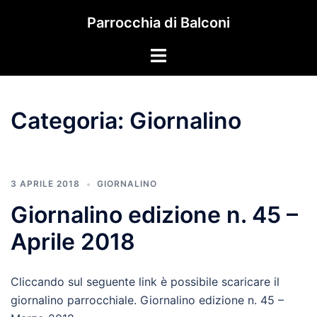
Vai
Parrocchia di Balconi
al
contenuto
Mostra/Nascondi
menu
Categoria:
Giornalino
3 APRILE 2018
GIORNALINO
Giornalino edizione n. 45 –
Aprile 2018
Cliccando sul seguente link è possibile scaricare il
giornalino parrocchiale. Giornalino edizione n. 45 –