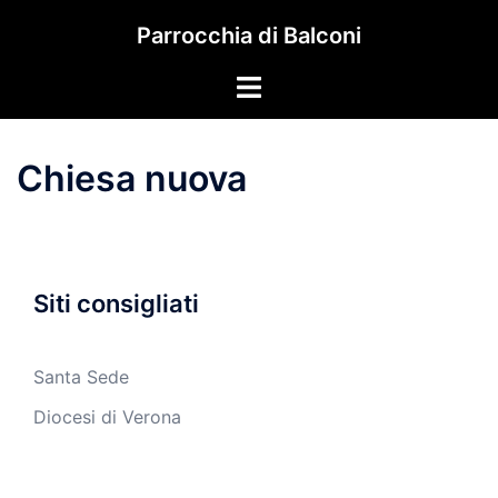
Vai
Parrocchia di Balconi
al
contenuto
Mostra/Nascondi
menu
Chiesa nuova
Siti consigliati
Santa Sede
Diocesi di Verona