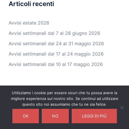
Articoli recenti
Avvisi estate 2026
Avvisi settimanali dal 7 al 28 giugno 2026
Avvisi settimanali dal 24 al 31 maggio 2026
Avvisi settimanali dal 17 al 24 maggio 2026
Avvisi settimanali dal 10 al 17 maggio 2026
Utilizziamo i cookie per essere sicuri che tu possa avere la
migliore esperienza sul nostro sito. Se continui ad utilizzare
© 2026 Parrocchia di Balconi. Proudly powered by
questo sito noi assumiamo che tu ne sia felice.
Sydney
OK
NO
LEGGI DI PIÙ