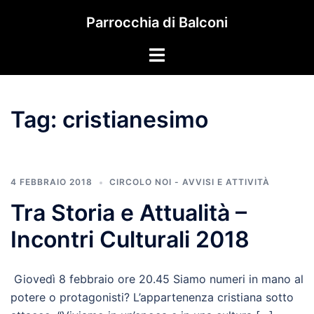
Vai
Parrocchia di Balconi
al
contenuto
Mostra/Nascondi
menu
Tag:
cristianesimo
4 FEBBRAIO 2018
CIRCOLO NOI - AVVISI E ATTIVITÀ
Tra Storia e Attualità –
Incontri Culturali 2018
Giovedì 8 febbraio ore 20.45 Siamo numeri in mano al
potere o protagonisti? L’appartenenza cristiana sotto