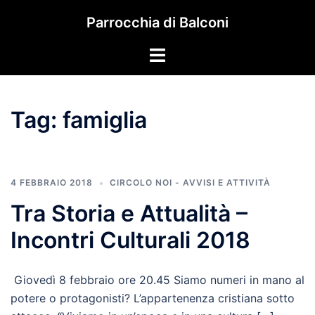
Vai
Parrocchia di Balconi
al
contenuto
Mostra/Nascondi
menu
Tag:
famiglia
4 FEBBRAIO 2018
CIRCOLO NOI - AVVISI E ATTIVITÀ
Tra Storia e Attualità –
Incontri Culturali 2018
Giovedì 8 febbraio ore 20.45 Siamo numeri in mano al
potere o protagonisti? L’appartenenza cristiana sotto