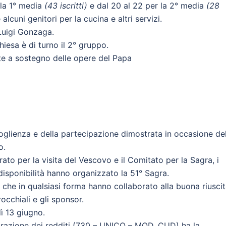
 la 1° media
(43 iscritti)
e dal 20 al 22 per la 2° media
(28
cuni genitori per la cucina e altri servizi.
 Luigi Gonzaga.
hiesa è di turno il 2° gruppo.
te a sostegno delle opere del Papa
oglienza e della partecipazione dimostrata in occasione del
o.
ato per la visita del Vescovo e il Comitato per la Sagra, i
isponibilità hanno organizzato la 51° Sagra.
o che in qualsiasi forma hanno collaborato alla buona riusci
rocchiali e gli sponsor.
dì 13 giugno.
arazione dei redditi (730 – UNICO – MOD. CUD) ha la