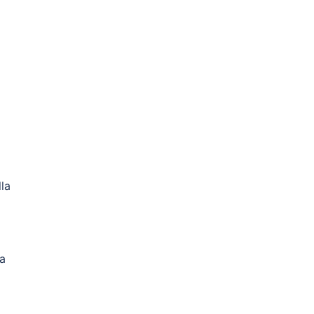
la
ta