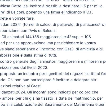
 Chiesa Cattolica. Inoltre è possibile destinare il 5 per mille
tire” di Balconi, ponendo una firma e indicando il C.F.
ete e vorrete fare.
dan 2024” (tornei di calcio, di pallavolo, di pallacanestro).
aborazione con l’Avis di Balconi.
0. Gli animatori 144 (38 maggiorenni e 4° sup. + 106
ri per una approvazione, ma per richiedere la vostra
ive siano esperienze di incontro con Gesù, di amicizia e di
borazione e dalla stima di tutti.
ncontro generale degli animatori maggiorenni e minorenni p
anizzazione del Grest 2023.
roposto un incontro per i genitori dei ragazzi iscritti al Gr
io. Chi non può partecipare è invitato a delegare altri
mazioni relative al Grest.
danzati 2024. Gli incontri sono indicati per coloro che
o amore, per chi già ha fissato la data del matrimonio, per
mpo alla celebrazione del Sacramento del Matrimonio e per