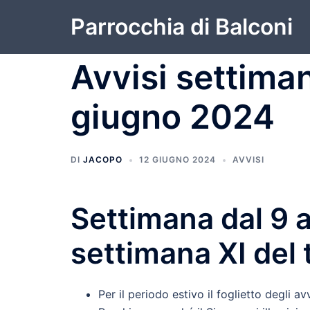
Vai
Parrocchia di Balconi
al
contenuto
Avvisi settiman
giugno 2024
DI
JACOPO
12 GIUGNO 2024
AVVISI
Settimana dal 9 
settimana XI del
Per il periodo estivo il foglietto degli a