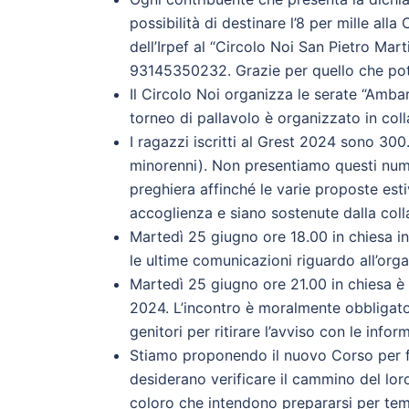
possibilità di destinare l’8 per mille alla
dell’Irpef al “Circolo Noi San Pietro Mar
93145350232. Grazie per quello che potr
Il Circolo Noi organizza le serate “Ambara
torneo di pallavolo è organizzato in coll
I ragazzi iscritti al Grest 2024 sono 30
minorenni). Non presentiamo questi nume
preghiera affinché le varie proposte est
accoglienza e siano sostenute dalla colla
Martedì 25 giugno ore 18.00 in chiesa i
le ultime comunicazioni riguardo all’org
Martedì 25 giugno ore 21.00 in chiesa è p
2024. L’incontro è moralmente obbligator
genitori per ritirare l’avviso con le infor
Stiamo proponendo il nuovo Corso per fi
desiderano verificare il cammino del lor
coloro che intendono prepararsi per te