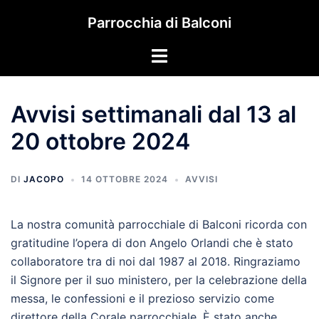
Vai
Parrocchia di Balconi
al
contenuto
Mostra/Nascondi
menu
Avvisi settimanali dal 13 al
20 ottobre 2024
DI
JACOPO
14 OTTOBRE 2024
AVVISI
La nostra comunità parrocchiale di Balconi ricorda con
gratitudine l’opera di don Angelo Orlandi che è stato
collaboratore tra di noi dal 1987 al 2018. Ringraziamo
il Signore per il suo ministero, per la celebrazione della
messa, le confessioni e il prezioso servizio come
direttore della Corale parrocchiale. È stato anche