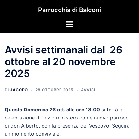
Vai
Parrocchia di Balconi
al
contenuto
Mostra/Nascondi
menu
Avvisi settimanali dal 26
ottobre al 20 novembre
2025
DI
JACOPO
28 OTTOBRE 2025
AVVISI
Questa Domenica 26 ott. alle ore 18.00
si terrà la
celebrazione di inizio ministero come nuovo parroco
di don Alberto, con la presenza del Vescovo. Seguirà
un momento conviviale.