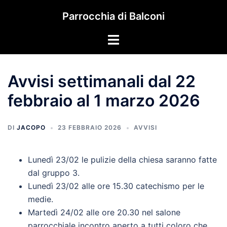
Vai
Parrocchia di Balconi
al
contenuto
Mostra/Nascondi
menu
Avvisi settimanali dal 22
febbraio al 1 marzo 2026
DI
JACOPO
23 FEBBRAIO 2026
AVVISI
Lunedì 23/02 le pulizie della chiesa saranno fatte
dal gruppo 3.
Lunedì 23/02 alle ore 15.30 catechismo per le
medie.
Martedì 24/02 alle ore 20.30 nel salone
parrocchiale incontro aperto a tutti coloro che