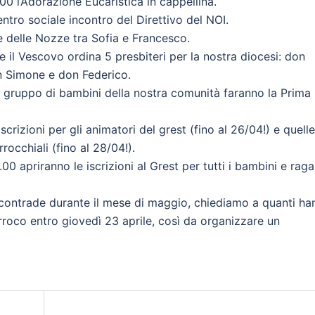
00 l’Adorazione Eucaristica in cappellina.
ntro sociale incontro del Direttivo del NOI.
e delle Nozze tra Sofia e Francesco.
e il Vescovo ordina 5 presbiteri per la nostra diocesi: don
n Simone e don Federico.
 gruppo di bambini della nostra comunità faranno la Prima
scrizioni per gli animatori del grest (fino al 26/04!) e quelle
occhiali (fino al 28/04!).
00 apriranno le iscrizioni al Grest per tutti i bambini e raga
e contrade durante il mese di maggio, chiediamo a quanti ha
parroco entro giovedì 23 aprile, così da organizzare un