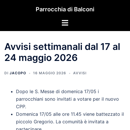
Vai
Parrocchia di Balconi
al
contenuto
Mostra/Nascondi
menu
Avvisi settimanali dal 17 al
24 maggio 2026
DI
JACOPO
16 MAGGIO 2026
AVVISI
Dopo le S. Messe di domenica 17/05 i
parrocchiani sono invitati a votare per il nuovo
CPP.
Domenica 17/05 alle ore 11.45 viene battezzato il
piccolo Gregorio. La comunità è invitata a
partecipare.