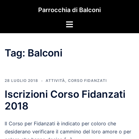
Vai
Parrocchia di Balconi
al
contenuto
Mostra/Nascondi
menu
Tag:
Balconi
28 LUGLIO 2018
ATTIVITÀ
,
CORSO FIDANZATI
Iscrizioni Corso Fidanzati
2018
Il Corso per Fidanzati è indicato per coloro che
desiderano verificare il cammino del loro amore o per