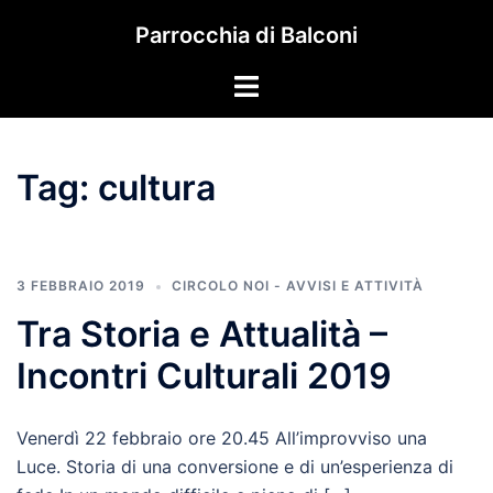
Vai
Parrocchia di Balconi
al
contenuto
Mostra/Nascondi
menu
Tag:
cultura
3 FEBBRAIO 2019
CIRCOLO NOI - AVVISI E ATTIVITÀ
Tra Storia e Attualità –
Incontri Culturali 2019
Venerdì 22 febbraio ore 20.45 All’improvviso una
Luce. Storia di una conversione e di un’esperienza di