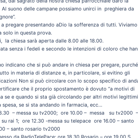
a, dal sagrato della nostra chiesa parrocchiale darò la
e. Al suono delle campane possiamo unirci in preghiera da
gnore”.
a pregare presentando aDio la sofferenza di tutti. Viviamo
a solo in questa prova.
i, la chiesa sarà aperta dalle 8.00 alle 18.00.
ata senza i fedeli e secondo le intenzioni di coloro che ha
erno indicano che si può andare in chiesa per pregare, purché
tto in materia di distanze e, in particolare, si evitino gli
azioni Non si può circolare con lo scopo specifico di and
rtificare che il proprio spostamento è dovuto “a motivi di
sa se e quando si sta già circolando per altri motivi legittimi
la spesa, se si sta andando in farmacia, ecc…
re 8.30 – messa su tv2000; ore 10.00 – messa su tv2000 –
 su rai 1; ore 12.30 -messa su telepace ore 16.00 – santo
.00 – santo rosario tv2000
esso da RadioTelePace: ore 18.30 Rosario – ore 19.00 S.