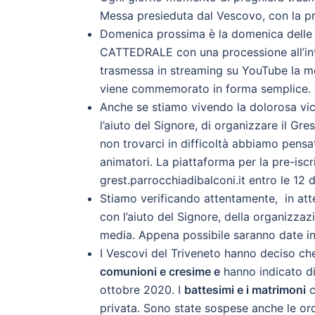
Messa presieduta dal Vescovo, con la pr
Domenica prossima è la domenica delle p
CATTEDRALE con una processione all’in
trasmessa in streaming su YouTube la me
viene commemorato in forma semplice.
Anche se stiamo vivendo la dolorosa vic
l’aiuto del Signore, di organizzare il Gres
non trovarci in difficoltà abbiamo pens
animatori. La piattaforma per la pre-iscr
grest.parrocchiadibalconi.it entro le 12
Stiamo verificando attentamente, in attesa
con l’aiuto del Signore, della organizzaz
media. Appena possibile saranno date in
I Vescovi del Triveneto hanno deciso c
comunioni e cresime e
hanno indicato di 
ottobre 2020. I
battesimi e i matrimoni
c
privata. Sono state sospese anche le ord