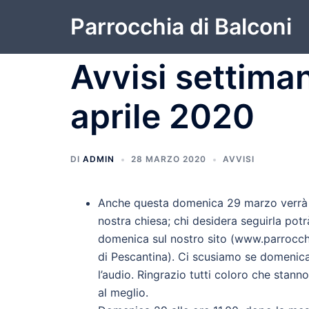
Vai
Parrocchia di Balconi
al
contenuto
Avvisi settiman
aprile 2020
DI
ADMIN
28 MARZO 2020
AVVISI
Anche questa domenica 29 marzo verrà t
nostra chiesa; chi desidera seguirla potr
domenica sul nostro sito (www.parrocchi
di Pescantina). Ci scusiamo se domenica
l’audio. Ringrazio tutti coloro che sta
al meglio.