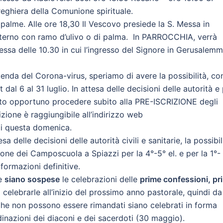
eghiera della Comunione spirituale.
alme. Alle ore 18,30 Il Vescovo presiede la S. Messa in
terno con ramo d’ulivo o di palma. In PARROCCHIA, verrà
ssa delle 10.30 in cui l’ingresso del Signore in Gerusalem
enda del Corona-virus, speriamo di avere la possibilità, co
t dal 6 al 31 luglio. In attesa delle decisioni delle autorità e
ato opportuno procedere subito alla PRE-ISCRIZIONE degli
izione è raggiungibile all’indirizzo web
 di questa domenica.
 delle decisioni delle autorità civili e sanitarie, la possibil
ione dei Camposcuola a Spiazzi per la 4°-5° el. e per la 1°-
formazioni definitive.
he
siano sospese
le celebrazioni delle
prime confessioni, pr
celebrarle all’inizio del prossimo anno pastorale, quindi da
he non possono essere rimandati siano celebrati in forma
inazioni dei diaconi e dei sacerdoti (30 maggio).