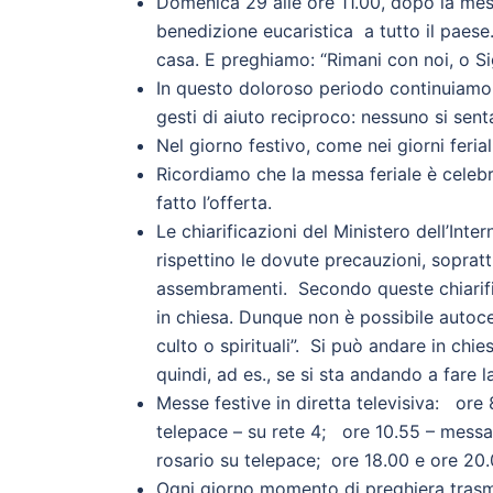
Domenica 29 alle ore 11.00, dopo la mess
benedizione eucaristica a tutto il paes
casa. E preghiamo: “Rimani con noi, o Si
In questo doloroso periodo continuiamo 
gesti di aiuto reciproco: nessuno si sent
Nel giorno festivo, come nei giorni ferial
Ricordiamo che la messa feriale è celebr
fatto l’offerta.
Le chiarificazioni del Ministero dell’Int
rispettino le dovute precauzioni, soprattu
assembramenti. Secondo queste chiarific
in chiesa. Dunque non è possibile autoce
culto o spirituali”. Si può andare in chie
quindi, ad es., se si sta andando a fare 
Messe festive in diretta televisiva: o
telepace – su rete 4; ore 10.55 – messa
rosario su telepace; ore 18.00 e ore 20
Ogni giorno momento di preghiera trasm