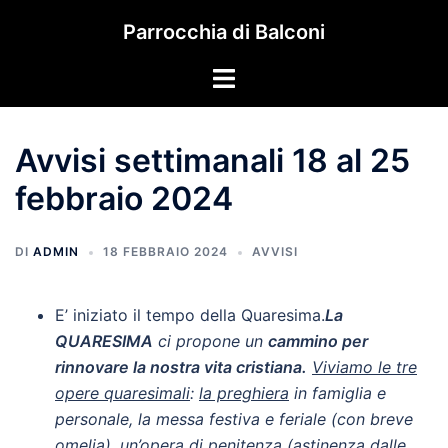
Vai
Parrocchia di Balconi
al
contenuto
Mostra/Nascondi
menu
Avvisi settimanali 18 al 25
febbraio 2024
DI
ADMIN
18 FEBBRAIO 2024
AVVISI
E’ iniziato il tempo della Quaresima.
La
QUARESIMA
ci propone un
cammino per
rinnovare la nostra vita cristiana.
Viviamo le tre
opere quaresimali
:
la preghiera
in famiglia e
personale, la messa festiva e feriale (con breve
omelia),
un’opera di penitenza
(astinenza dalle