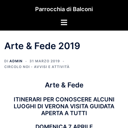
Vai
Parrocchia di Balconi
al
contenuto
Mostra/Nascondi
menu
Arte & Fede 2019
DI
ADMIN
31 MARZO 2019
CIRCOLO NOI - AVVISI E ATTIVITÀ
Arte & Fede
ITINERARI PER CONOSCERE ALCUNI
LUOGHI DI VERONA VISITA GUIDATA
APERTA A TUTTI
DOMENICA 7 APRILE