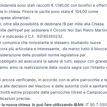
solidarietà sono stati raccolti € 1.140,00 con bonifici e offer
e in chiesa. Finora le uscite sono state € 104,00 come
spese alimentari.
oltre alla possibilità di destinare l’8 per mille alla Chiesa
mille dell’Irpef per sostenere il Circolo Noi San Pietro Martir
o e indicando il C.F. 93145350232.
oni comunica che nonostante si stessero studiando nuove
ncora più articolata e interessante, da marzo tutto è blocca
nsiderazione delle possibili norme legislative per
obbligato ad assicurare la salute di tutti, seppur con grand
simo anno la realizzazione della nostra sagra con l’intento 
mo ancora verificando, in accordo con le altre parrocchie e l
a alle decisioni del Vescovo e delle autorità civili e sanitari
attività estive proposte dalla parrocchia (Grest e Campiscuo
icazioni precise.
r la nuova chiesa lo può fare utilizzando IBAN:
IT 90 T 05