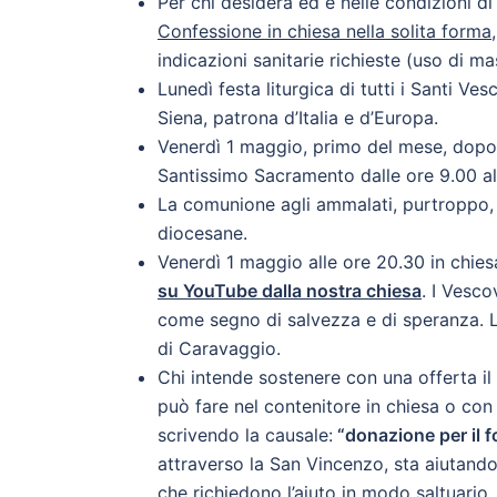
Per chi desidera ed è nelle condizioni di
Confessione in chiesa nella solita forma
indicazioni sanitarie richieste (uso di m
Lunedì festa liturgica di tutti i Santi V
Siena, patrona d’Italia e d’Europa.
Venerdì 1 maggio, primo del mese, dopo 
Santissimo Sacramento dalle ore 9.00 all
La comunione agli ammalati, purtroppo, 
diocesane.
Venerdì 1 maggio alle ore 20.30 in chie
su YouTube dalla nostra chiesa
. I Vesco
come segno di salvezza e di speranza. L
di Caravaggio.
Chi intende sostenere con una offerta il
può fare nel contenitore in chiesa o con 
scrivendo la causale:
“
donazione per il f
attraverso la San Vincenzo, sta aiutando
che richiedono l’aiuto in modo saltuario.