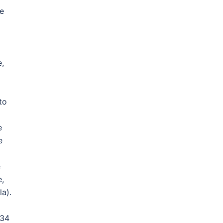
te
e,
to
e
e
e
e,
la).
034