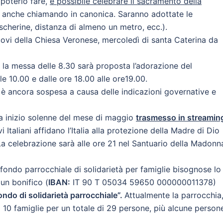
 poterlo fare,
è possibile celebrare il sacramento della
, anche chiamando in canonica. Saranno adottate le
ascherine, distanza di almeno un metro, ecc.).
escovi della Chiesa Veronese, mercoledì di santa Caterina da
la messa delle 8.30 sarà proposta l’adorazione del
e 10.00 e dalle ore 18.00 alle ore19.00.
è ancora sospesa a causa delle indicazioni governative e
sa inizio solenne del mese di maggio
trasmesso in streamin
vi Italiani affidano l’Italia alla protezione della Madre di Dio
a celebrazione sarà alle ore 21 nel Santuario della Madonn
 fondo parrocchiale di solidarietà per famiglie bisognose lo
un bonifico (
IBAN:
IT 90 T 05034 59650 000000011378)
ondo di solidarietà parrocchiale”.
Attualmente la parrocchia
 10 famiglie per un totale di 29 persone, più alcune person