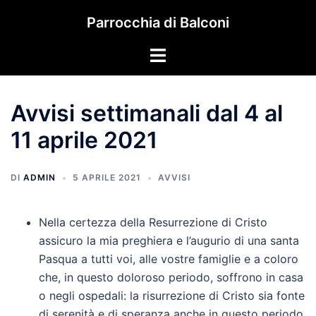
Vai
Parrocchia di Balconi
al
contenuto
Mostra/Nascondi
menu
Avvisi settimanali dal 4 al
11 aprile 2021
DI
ADMIN
5 APRILE 2021
AVVISI
Nella certezza della Resurrezione di Cristo
assicuro la mia preghiera e l’augurio di una santa
Pasqua a tutti voi, alle vostre famiglie e a coloro
che, in questo doloroso periodo, soffrono in casa
o negli ospedali: la risurrezione di Cristo sia fonte
di serenità e di speranza anche in questo periodo