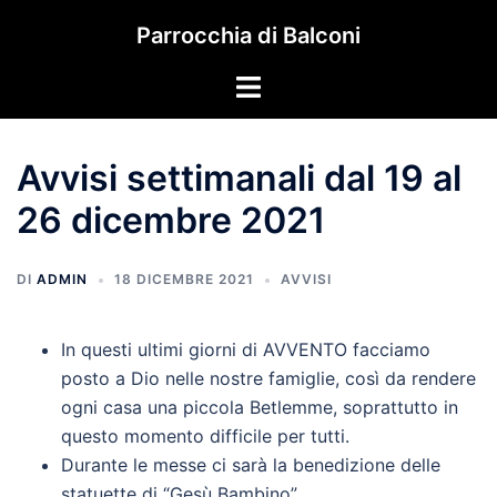
Vai
Parrocchia di Balconi
al
contenuto
Mostra/Nascondi
menu
Avvisi settimanali dal 19 al
26 dicembre 2021
DI
ADMIN
18 DICEMBRE 2021
AVVISI
In questi ultimi giorni di AVVENTO facciamo
posto a Dio nelle nostre famiglie, così da rendere
ogni casa una piccola Betlemme, soprattutto in
questo momento difficile per tutti.
Durante le messe ci sarà la benedizione delle
statuette di “Gesù Bambino”.