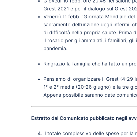
Giovedì 10 febb. ore 20.45 nel salone par
Grest 2021 e per il dialogo sul Grest 20
Venerdì 11 febb. “Giornata Mondiale del M
sacramento dell’unzione degli infermi, 
di difficoltà nella propria salute. Prima
il rosario per gli ammalati, i familiari, g
pandemia.
Ringrazio la famiglia che ha fatto un pr
Pensiamo di organizzare il Grest (4-29 lu
1° e 2° media (20-26 giugno) e la tre gi
Appena possibile saranno date comunica
Estratto dal Comunicato pubblicato negli avvi
Il totale complessivo delle spese per la 