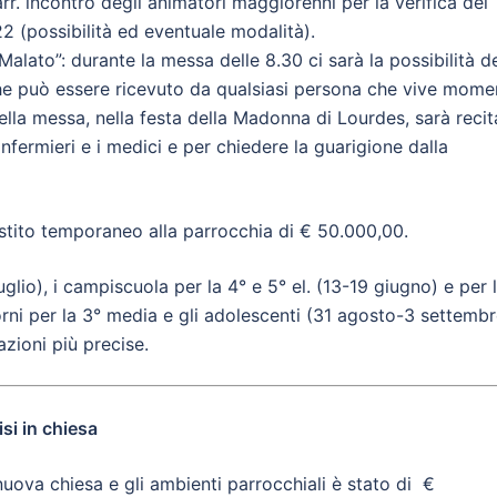
r. incontro degli animatori maggiorenni per la verifica del
22 (possibilità ed eventuale modalità).
alato”: durante la messa delle 8.30 ci sarà la possibilità d
che può essere ricevuto da qualsiasi persona che vive mome
 della messa, nella festa della Madonna di Lourdes, sarà reci
li infermieri e i medici e per chiedere la guarigione dalla
estito temporaneo alla parrocchia di € 50.000,00.
glio), i campiscuola per la 4° e 5° el. (13-19 giugno) e per 
orni per la 3° media e gli adolescenti (31 agosto-3 settembr
zioni più precise.
si in chiesa
nuova chiesa e gli ambienti parrocchiali è stato di €