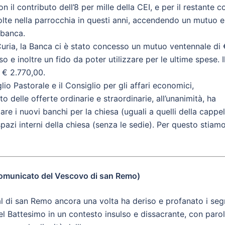
 il contributo dell’8 per mille della CEI, e per il restante c
colte nella parrocchia in questi anni, accendendo un mutuo e
 banca.
Curia, la Banca ci è stato concesso un mutuo ventennale di 
 e inoltre un fido da poter utilizzare per le ultime spese. I
 € 2.770,00.
lio Pastorale e il Consiglio per gli affari economici,
delle offerte ordinarie e straordinarie, all’unanimità, ha
re i nuovi banchi per la chiesa (uguali a quelli della cappel
spazi interni della chiesa (senza le sedie). Per questo stiam
comunicato del Vescovo di san Remo)
al di san Remo ancora una volta ha deriso e profanato i seg
el Battesimo in un contesto insulso e dissacrante, con parol