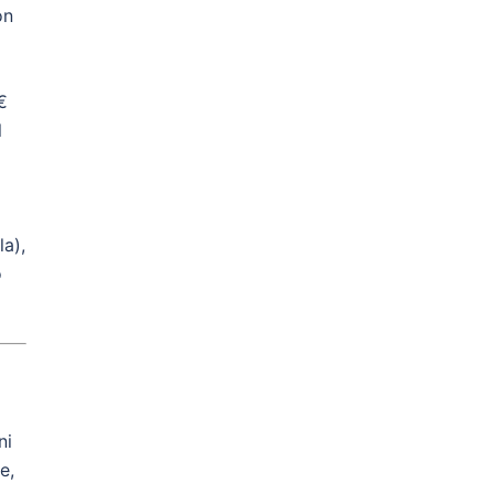
on
€
l
la),
o
ni
e,