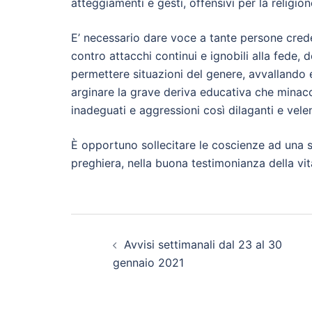
atteggiamenti e gesti, offensivi per la religion
E’ necessario dare voce a tante persone creden
contro attacchi continui e ignobili alla fede
permettere situazioni del genere, avvallando 
arginare la grave deriva educativa che minacci
inadeguati e aggressioni così dilaganti e vele
È opportuno sollecitare le coscienze ad una ser
preghiera, nella buona testimonianza della vi
Navigazione
Avvisi settimanali dal 23 al 30
articolo
gennaio 2021