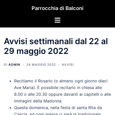
Vai
Parrocchia di Balconi
al
contenuto
Mostra/Nascondi
menu
Avvisi settimanali dal 22 al
29 maggio 2022
DI
ADMIN
24 MAGGIO 2022
AVVISI
Recitiamo il Rosario (o almeno ogni giorno dieci
Ave Maria). È possibile recitarlo in chiesa alle
8.00 o alle 20.30 oppure davanti ai capitelli o alle
immagini della Madonna.
Questa domenica, nella festa di santa Rita da
Cascia, ad ogni messa ci sarà la tradizionale