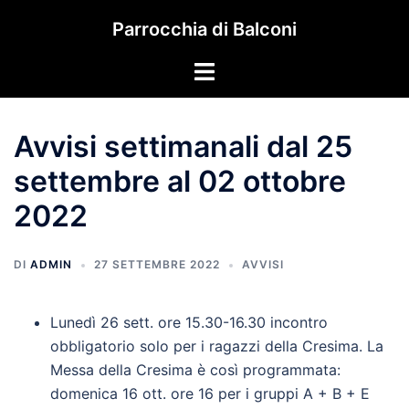
Vai
Parrocchia di Balconi
al
contenuto
Mostra/Nascondi
menu
Avvisi settimanali dal 25
settembre al 02 ottobre
2022
DI
ADMIN
27 SETTEMBRE 2022
AVVISI
Lunedì 26 sett. ore 15.30-16.30 incontro
obbligatorio solo per i ragazzi della Cresima. La
Messa della Cresima è così programmata:
domenica 16 ott. ore 16 per i gruppi A + B + E