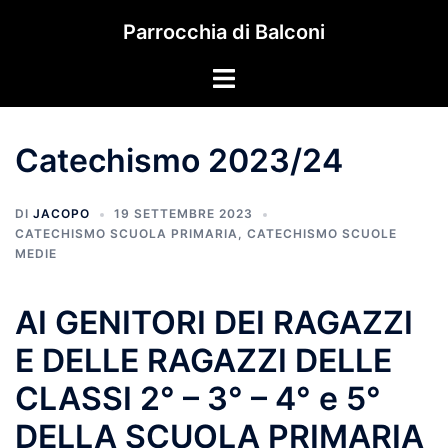
Vai
Parrocchia di Balconi
al
contenuto
Mostra/Nascondi
menu
Catechismo 2023/24
DI
JACOPO
19 SETTEMBRE 2023
CATECHISMO SCUOLA PRIMARIA
,
CATECHISMO SCUOLE
MEDIE
AI GENITORI DEI RAGAZZI
E DELLE RAGAZZI DELLE
CLASSI 2° – 3° – 4° e 5°
DELLA SCUOLA PRIMARIA