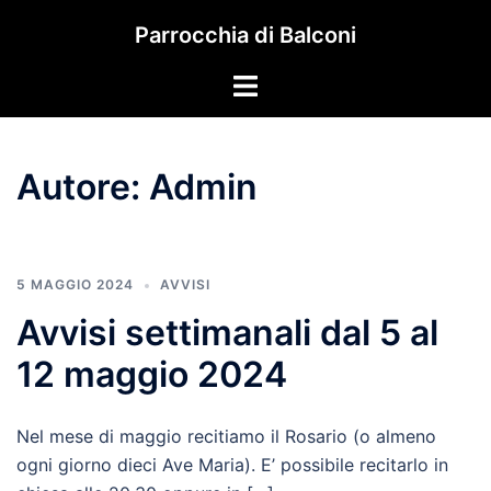
Vai
Parrocchia di Balconi
al
contenuto
Mostra/Nascondi
menu
Autore:
Admin
5 MAGGIO 2024
AVVISI
Avvisi settimanali dal 5 al
12 maggio 2024
Nel mese di maggio recitiamo il Rosario (o almeno
ogni giorno dieci Ave Maria). E’ possibile recitarlo in