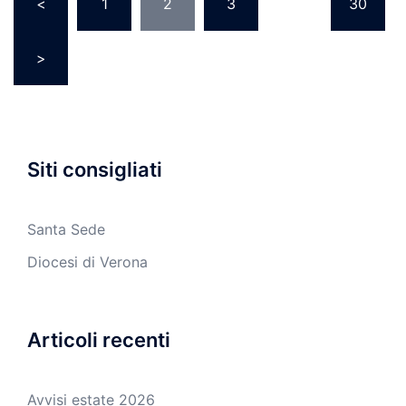
<
1
2
3
…
30
degli
articoli
>
Siti consigliati
Santa Sede
Diocesi di Verona
Articoli recenti
Avvisi estate 2026